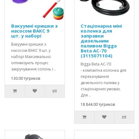
Вакуумні кришки з
Стаціонарна міні
насосом ВАКС 9
колонка для
шт. у наборі
заправки
дизельним
Вакуумні кришки з
паливом Bigga
Beta AC-70
насосом ВАКС 9 шт. у
(3115071104)
наборі Максимально
оптимізують процес
Bigga Beta AC-70
закручування солонь і ..
- компактна колонка для
перекачування
130.00 тугриков
дизельного палива у
стаціонарних умовах.
Для ..
18 844.00 тугриков