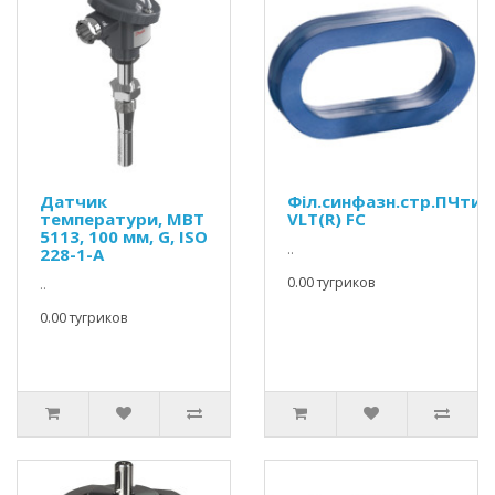
Датчик
Філ.синфазн.стр.ПЧтип
температури, MBT
VLT(R) FC
5113, 100 мм, G, ISO
..
228-1-A
0.00 тугриков
..
0.00 тугриков