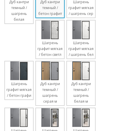
Дуб кантри
Дуб кантри
Шагрень
темный /
темный /
графит мягкая
шагрень
бетон графит
/ шагрень сер
белая
Шагрень
Шагрень
графит мягкая
графит мягкая
/ бетон светл
/ шагрень бел
Шагрень
Дуб кантри
Дуб кантри
графит мягкая
темный /
темный /
/ бетон графи
шагрень
шагрень
серая м
белая м
Шагрень
Шагрень
Шагрень