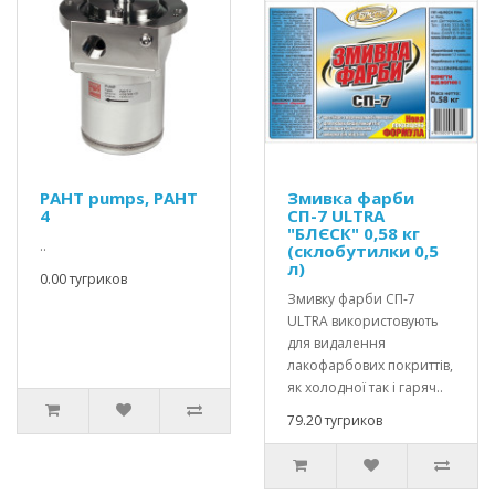
PAHT pumps, PAHT
Змивка фарби
4
СП-7 ULTRA
"БЛЄСК" 0,58 кг
..
(склобутилки 0,5
л)
0.00 тугриков
Змивку фарби СП-7
ULTRA використовують
для видалення
лакофарбових покриттів,
як холодної так і гаряч..
79.20 тугриков