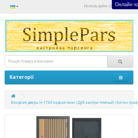
Онлайн ч
Используйте Онлайн Чат
Категорії
Входная дверь Н-176/Гладкая люкс (Дуб кантри темный / Бетон граф