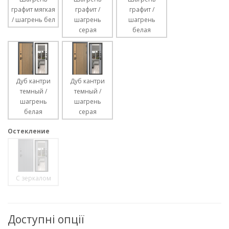
графит мягкая
графит /
графит /
/ шагрень бел
шагрень
шагрень
серая
белая
Дуб кантри
Дуб кантри
темный /
темный /
шагрень
шагрень
белая
серая
Остекление
С зеркалом
Доступні опції