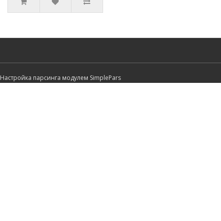
Настройка парсинга модулем SimplePars