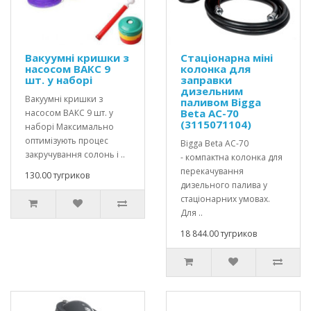
Вакуумні кришки з
Стаціонарна міні
насосом ВАКС 9
колонка для
шт. у наборі
заправки
дизельним
Вакуумні кришки з
паливом Bigga
Beta AC-70
насосом ВАКС 9 шт. у
(3115071104)
наборі Максимально
оптимізують процес
Bigga Beta AC-70
закручування солонь і ..
- компактна колонка для
перекачування
130.00 тугриков
дизельного палива у
стаціонарних умовах.
Для ..
18 844.00 тугриков