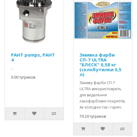
PAHT pumps, PAHT
Змивка фарби
4
СП-7 ULTRA
"БЛЄСК" 0,58 кг
..
(склобутилки 0,5
л)
0.00 тугриков
Змивку фарби СП-7
ULTRA використовують
для видалення
лакофарбових покриттів,
як холодної так і гаряч..
79.20 тугриков