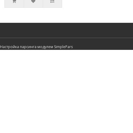
Настройка парсинга модулем SimplePars