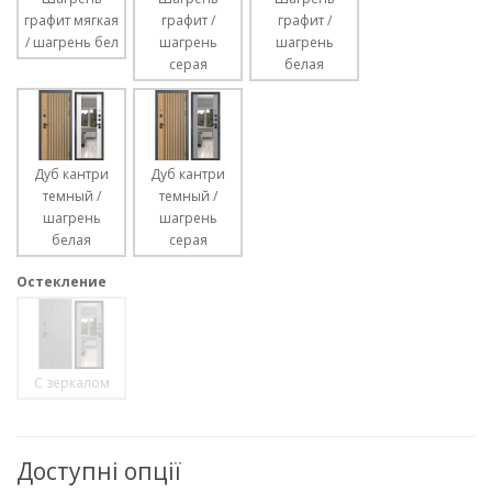
графит мягкая
графит /
графит /
/ шагрень бел
шагрень
шагрень
серая
белая
Дуб кантри
Дуб кантри
темный /
темный /
шагрень
шагрень
белая
серая
Остекление
С зеркалом
Доступні опції