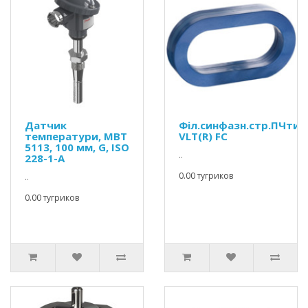
Датчик
Філ.синфазн.стр.ПЧтип
температури, MBT
VLT(R) FC
5113, 100 мм, G, ISO
..
228-1-A
0.00 тугриков
..
0.00 тугриков