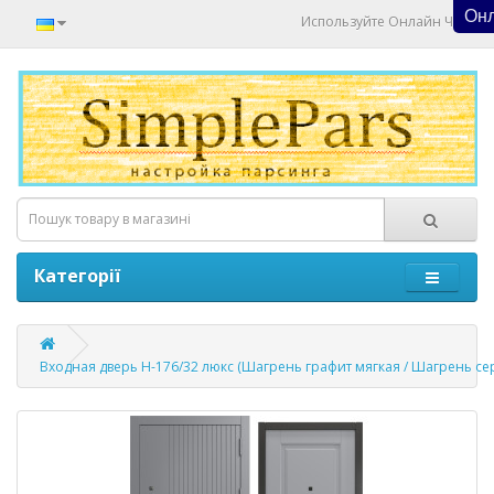
Онл
Используйте Онлайн Чат
Категорії
Входная дверь Н-176/32 люкс (Шагрень графит мягкая / Шагрень се