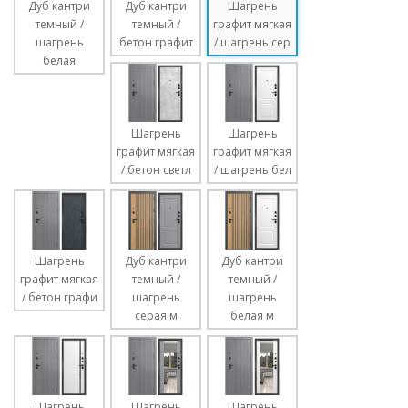
Дуб кантри
Дуб кантри
Шагрень
темный /
темный /
графит мягкая
шагрень
бетон графит
/ шагрень сер
белая
Шагрень
Шагрень
графит мягкая
графит мягкая
/ бетон светл
/ шагрень бел
Шагрень
Дуб кантри
Дуб кантри
графит мягкая
темный /
темный /
/ бетон графи
шагрень
шагрень
серая м
белая м
Шагрень
Шагрень
Шагрень