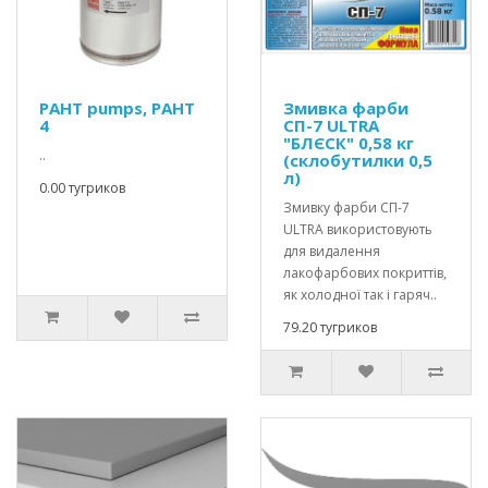
PAHT pumps, PAHT
Змивка фарби
4
СП-7 ULTRA
"БЛЄСК" 0,58 кг
..
(склобутилки 0,5
л)
0.00 тугриков
Змивку фарби СП-7
ULTRA використовують
для видалення
лакофарбових покриттів,
як холодної так і гаряч..
79.20 тугриков