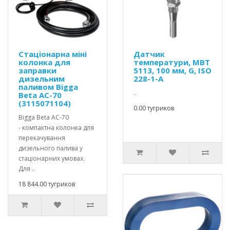
Стаціонарна міні
Датчик
колонка для
температури, MBT
заправки
5113, 100 мм, G, ISO
дизельним
228-1-A
паливом Bigga
..
Beta AC-70
(3115071104)
0.00 тугриков
Bigga Beta AC-70
- компактна колонка для
перекачування
дизельного палива у
стаціонарних умовах.
Для ..
18 844.00 тугриков