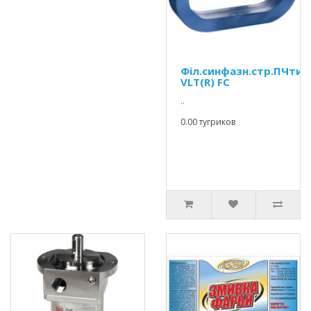
Філ.синфазн.стр.ПЧтип
VLT(R) FC
..
0.00 тугриков