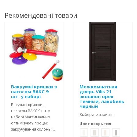
Рекомендовані товари
Вакуумні кришки з
Межкомнатная
насосом ВАКС 9
дверь Vilis 21
шт. у наборі
экошпон орех
темный, лакобель
Вакуумні кришки з
черный
насосом ВАКС 9 шт. у
Выберите вариант
наборі Максимально
оптимізують процес
Цвет покрытия
закручування солонь і ..