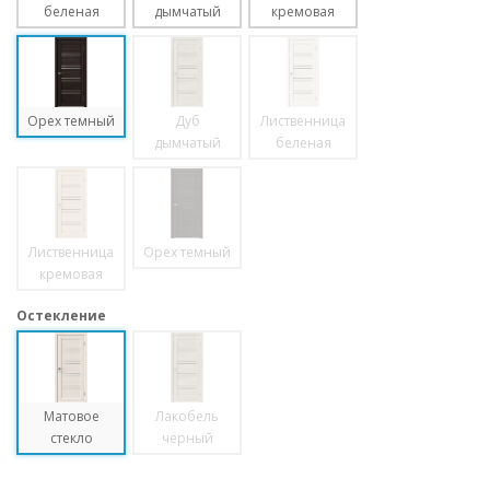
беленая
дымчатый
кремовая
Орех темный
Дуб
Лиственница
дымчатый
беленая
Лиственница
Орех темный
кремовая
Остекление
Матовое
Лакобель
стекло
черный