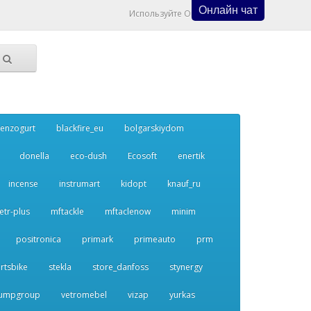
Онлайн чат
Используйте Онлайн Чат
enzogurt
blackfire_eu
bolgarskiydom
donella
eco-dush
Ecosoft
enertik
incense
instrumart
kidopt
knauf_ru
etr-plus
mftackle
mftaclenow
minim
positronica
primark
primeauto
prm
rtsbike
stekla
store_danfoss
stynergy
umpgroup
vetromebel
vizap
yurkas