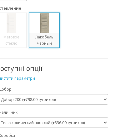
стекление
Матовое
Лакобель
стекло
черный
оступні опції
истити параметри
Добор
Наличник
Коробка