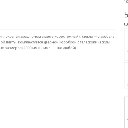
10
5
Ц
, покрытая экошпоном в цвете «орех темный», стекло — лакобель
ой плиты. Комплектуется дверной коробкой с телескопическим
ых размеров (2000 мм и ниже — шаг любой).