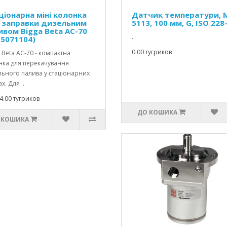
ціонарна міні колонка
Датчик температури, 
 заправки дизельним
5113, 100 мм, G, ISO 228
ивом Bigga Beta AC-70
..
15071104)
0.00 тугриков
 Beta AC-70 - компактна
нка для перекачування
льного палива у стаціонарних
х. Для ..
4.00 тугриков
ДО КОШИКА
 КОШИКА