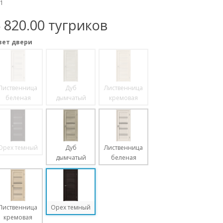
1
 820.00 тугриков
вет двери
Лиственница
Дуб
Лиственница
беленая
дымчатый
кремовая
Орех темный
Дуб
Лиственница
дымчатый
беленая
Лиственница
Орех темный
кремовая