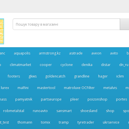
anc
aquapolis
armstrong.kz
asitrade
aveon
avito
b
p
climatmarket
cooper
cyclone
denika
distar
dn_ru
footers
gkws
goldencatch
grandline
hager
iclim
lurex
malfini
mastertool
matroluxe OCFilter
metalvis
m
nass
pamyatnik
partseurope
pleer
poizonshop
portes
robmetalstal
runoavto
sansmart
shoesland
shop
spo
t_test
thomann
tomix
tramp
tyretrader
ukrservice