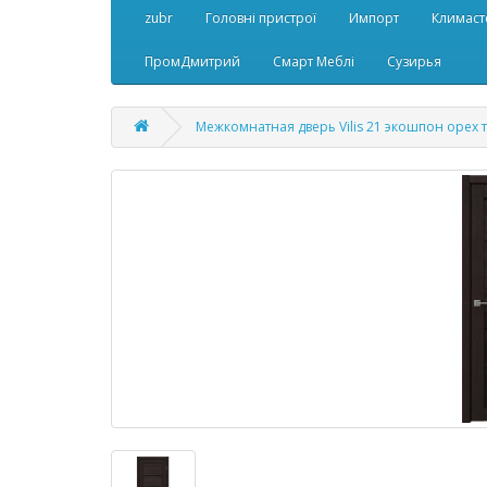
zubr
Головні пристрої
Импорт
Климаст
ПромДмитрий
Смарт Меблі
Сузирья
Межкомнатная дверь Vilis 21 экошпон орех