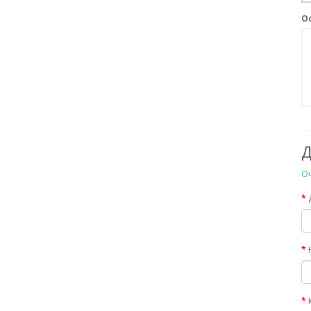
О
Д
Оч