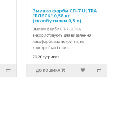
Змивка фарби СП-7 ULTRA
"БЛЄСК" 0,58 кг
(склобутилки 0,5 л)
Змивку фарби СП-7 ULTRA
використовують для видалення
лакофарбових покриттів, як
холодної так і гаряч..
79.20 тугриков
ДО КОШИКА