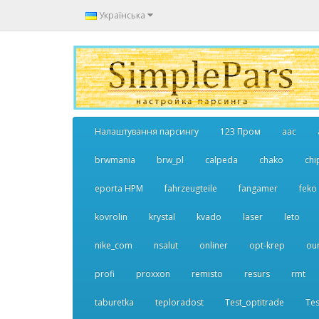
Українська
Налаштування парсингу
123 Пром
aac
brwmania
brw_pl
calpeda
chako
chi
eporta НРМ
fahrzeugteile
fangamer
feko
kovrolin
krystal
kvado
laser
leto
nike_com
nsalut
onliner
opt-krep
ou
profi
proxxon
remisto
resurs
rmt
taburetka
teploradost
Test_optitrade
Tes