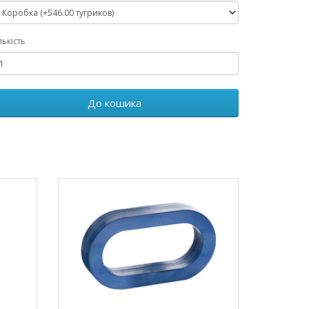
лькість
До кошика