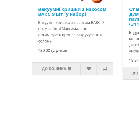
Вакуумні кришки з насосом
Ста
ВАКС 9 шт. у наборі
для
пал
Вакуумні кришки з насосом ВАКС 9
(31
шт. у наборі Максимально
Bigga
оптимізують процес закручування
коло
солонь і ..
дизе
130.00 тугриков
умова
18 84
ДО КОШИКА
ДО