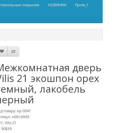
Напольные покрытия
НОВИНКИ
Пром_1
Межкомнатная дверь
Vilis 21 экошпон орех
темный, лакобель
черный
д товару:
ep-0047
тикул:
e681d9d9
C:
Vilis 21
:
90839