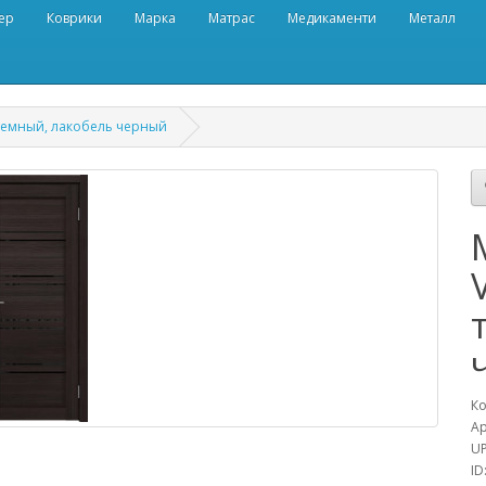
ер
Коврики
Марка
Матрас
Медикаменти
Металл
 темный, лакобель черный
Ко
Ар
UP
ID