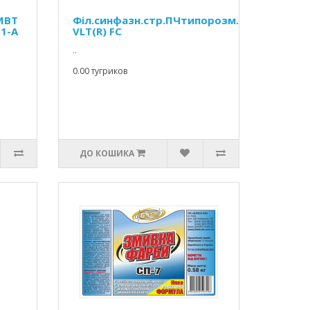
MBT
Філ.синфазн.стр.ПЧтипорозм.А,В
-1-A
VLT(R) FC
..
0.00 тугриков
ДО КОШИКА