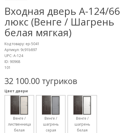
Входная дверь А-124/66
люкс (Венге / Шагрень
белая мягкая)
Код товару:
ep-5041
Артикул:
9c91b897
UPC:
А-124
ID:
90968
101
32 100.00 тугриков
Цвет двери
Венге /
Венге /
Венге /
лиственница
шагрень
шагрень
белая
серая
белая