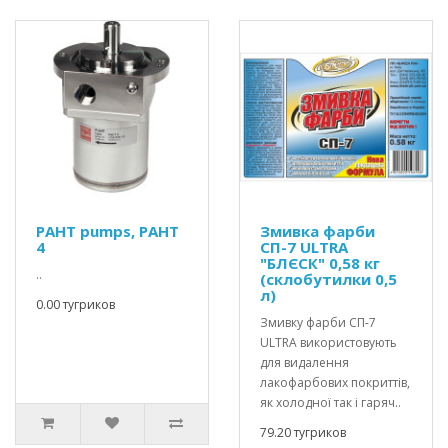
PAHT pumps, PAHT
Змивка фарби
4
СП-7 ULTRA
"БЛЄСК" 0,58 кг
..
(склобутилки 0,5
л)
0.00 тугриков
Змивку фарби СП-7
ULTRA використовують
для видалення
лакофарбових покриттів,
як холодної так і гаряч..
79.20 тугриков