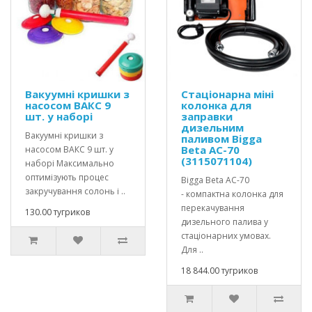
Вакуумні кришки з
Стаціонарна міні
насосом ВАКС 9
колонка для
шт. у наборі
заправки
дизельним
Вакуумні кришки з
паливом Bigga
Beta AC-70
насосом ВАКС 9 шт. у
(3115071104)
наборі Максимально
оптимізують процес
Bigga Beta AC-70
закручування солонь і ..
- компактна колонка для
перекачування
130.00 тугриков
дизельного палива у
стаціонарних умовах.
Для ..
18 844.00 тугриков