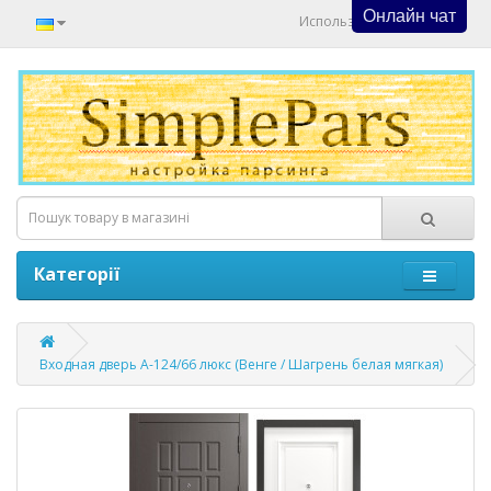
Онлайн чат
Используйте Онлайн Чат
Категорії
Входная дверь А-124/66 люкс (Венге / Шагрень белая мягкая)