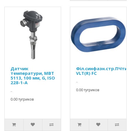
Датчик
Філ.синфазн.стр.ПЧтип
температури, MBT
VLT(R) FC
5113, 100 мм, G, ISO
..
228-1-A
0.00 тугриков
..
0.00 тугриков