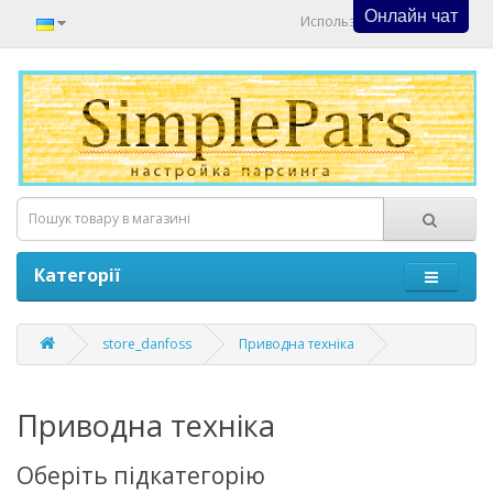
Онлайн чат
Используйте Онлайн Чат
Категорії
store_danfoss
Приводна техніка
Приводна техніка
Оберіть підкатегорію