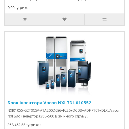
0.00 тугриков
Блок інвентора Vacon NXI 7DI-010552
NXI01055-G2T0CSV-A1A200D6E6+FL26+DCD3+ADFIF101+DLRUVacon
NXI Блок інвертора380–500 В змінного струму..
358 462.88 тугриков