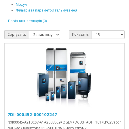
Модулі
Фільтри та параметри гальмування
Порівняння товарів (0)
Сортувати:
Показати:
7DI-000452-000102247
NXI00045-A2T0CSV-A1A200B5E9+QGLM+DCD3+ADFIF101+LPC2Vacon
NXI Блок інвертора380–500 В змінного струму..