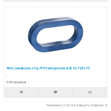
Філ.синфазн.стр.ПЧтипорозм.А,В VLT(R) FC
..
0.00 тугриков
Показано з 1 по 4 із 4 (всього сторінок: 1)