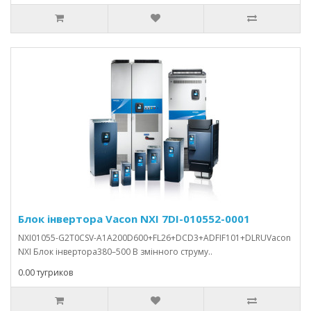
Блок інвертора Vacon NXI 7DI-010552-0001
NXI01055-G2T0CSV-A1A200D600+FL26+DCD3+ADFIF101+DLRUVacon
NXI Блок інвертора380–500 В змінного струму..
0.00 тугриков