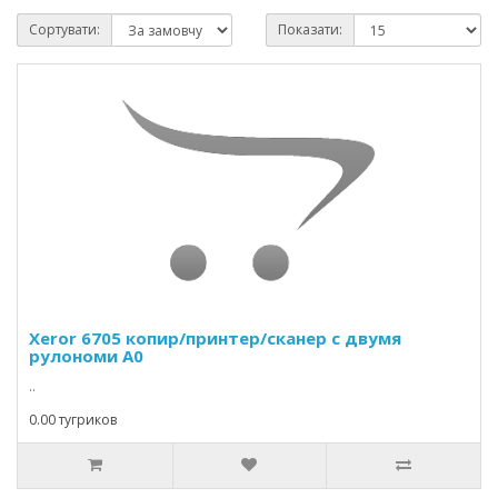
Сортувати:
Показати:
Xeror 6705 копир/принтер/сканер с двумя
рулономи А0
..
0.00 тугриков