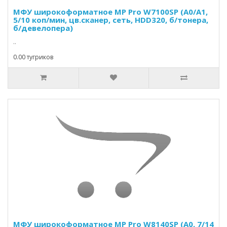
МФУ широкоформатное MP Pro W7100SP (A0/А1,
5/10 коп/мин, цв.сканер, сеть, HDD320, б/тонера,
б/девелопера)
..
0.00 тугриков
МФУ широкоформатное MP Pro W8140SP (A0, 7/14