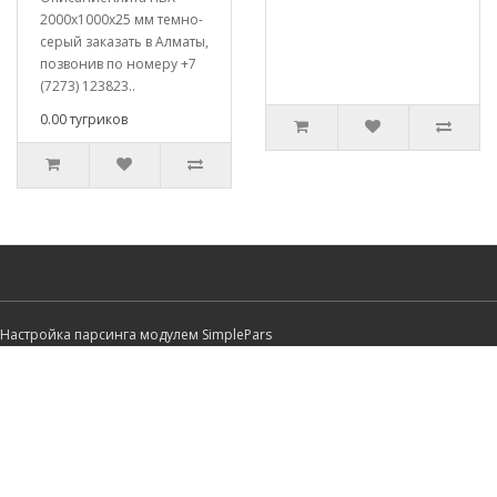
2000х1000х25 мм темно-
серый заказать в Алматы,
позвонив по номеру +7
(7273) 123823..
0.00 тугриков
Настройка парсинга модулем SimplePars