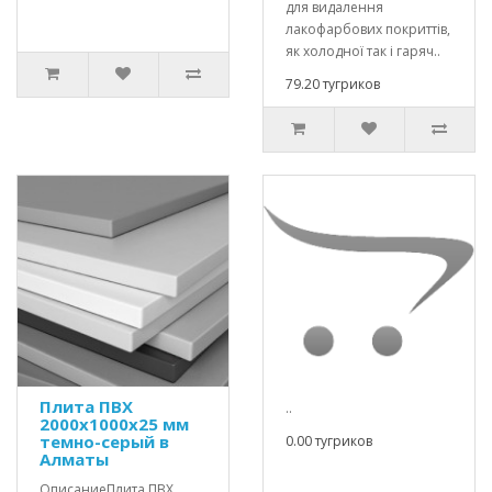
для видалення
лакофарбових покриттів,
як холодної так і гаряч..
79.20 тугриков
Плита ПВХ
..
2000х1000х25 мм
темно-серый в
0.00 тугриков
Алматы
ОписаниеПлита ПВХ