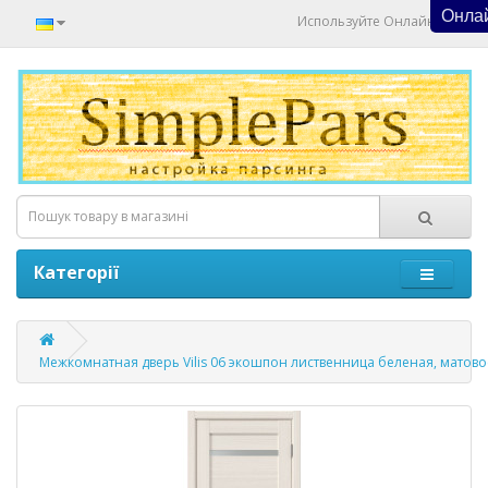
Онлай
Используйте Онлайн Чат
Категорії
Межкомнатная дверь Vilis 06 экошпон лиственница беленая, матово