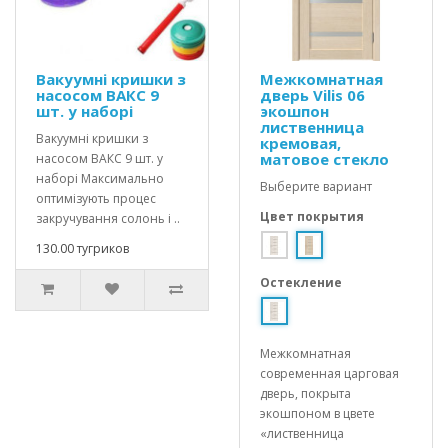
Вакуумні кришки з
Межкомнатная
насосом ВАКС 9
дверь Vilis 06
шт. у наборі
экошпон
лиственница
Вакуумні кришки з
кремовая,
матовое стекло
насосом ВАКС 9 шт. у
наборі Максимально
Выберите вариант
оптимізують процес
Цвет покрытия
закручування солонь і ..
130.00 тугриков
Остекление
Межкомнатная
современная царговая
дверь, покрыта
экошпоном в цвете
«лиственница