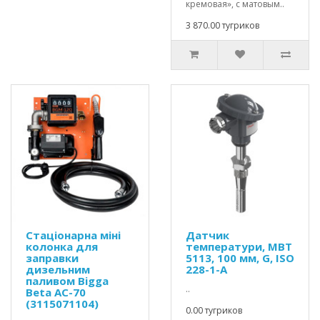
кремовая», с матовым..
3 870.00 тугриков
Стаціонарна міні
Датчик
колонка для
температури, MBT
заправки
5113, 100 мм, G, ISO
дизельним
228-1-A
паливом Bigga
..
Beta AC-70
(3115071104)
0.00 тугриков