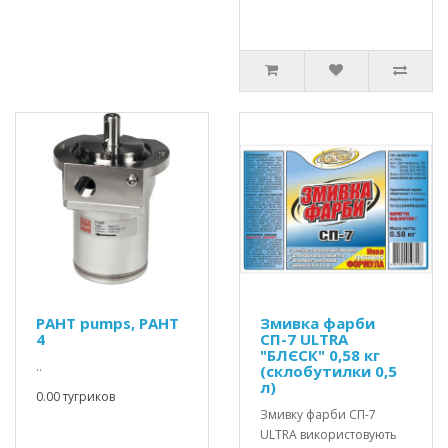
PAHT pumps, PAHT
Змивка фарби
4
СП-7 ULTRA
"БЛЄСК" 0,58 кг
..
(склобутилки 0,5
л)
0.00 тугриков
Змивку фарби СП-7
ULTRA використовують