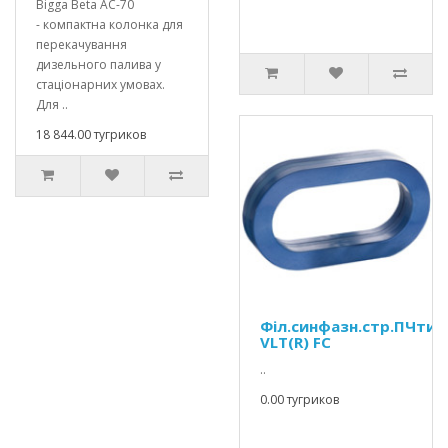
Bigga Beta AC-70
- компактна колонка для
перекачування
дизельного палива у
стаціонарних умовах.
Для ..
18 844.00 тугриков
Філ.синфазн.стр.ПЧтип
VLT(R) FC
..
0.00 тугриков