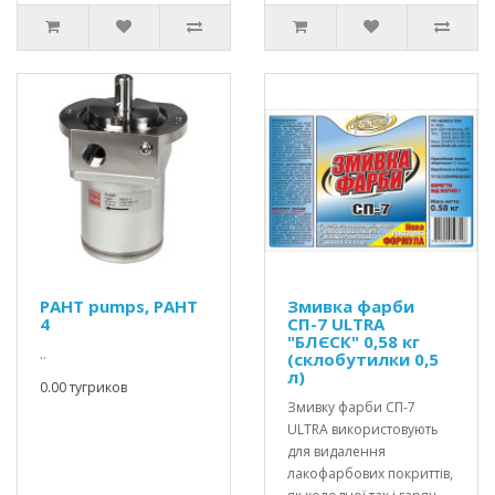
PAHT pumps, PAHT
Змивка фарби
4
СП-7 ULTRA
"БЛЄСК" 0,58 кг
..
(склобутилки 0,5
л)
0.00 тугриков
Змивку фарби СП-7
ULTRA використовують
для видалення
лакофарбових покриттів,