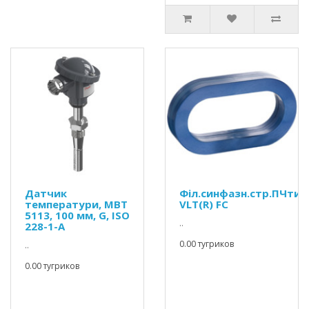
Датчик
Філ.синфазн.стр.ПЧтип
температури, MBT
VLT(R) FC
5113, 100 мм, G, ISO
..
228-1-A
0.00 тугриков
..
0.00 тугриков