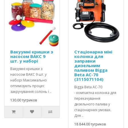
Вакуумні кришки з
Стаціонарна міні
насосом ВАКС 9
колонка для
шт. у наборі
заправки
дизельним
Вакуумні кришки з
паливом Bigga
Beta AC-70
насосом ВАКС 9 шт. у
(3115071104)
наборі Максимально
оптимізують процес
Bigga Beta AC-70
закручування солонь і ..
- компактна колонка для
перекачування
130.00 тугриков
дизельного палива у
стаціонарних умовах.
Для ..
18 844.00 тугриков