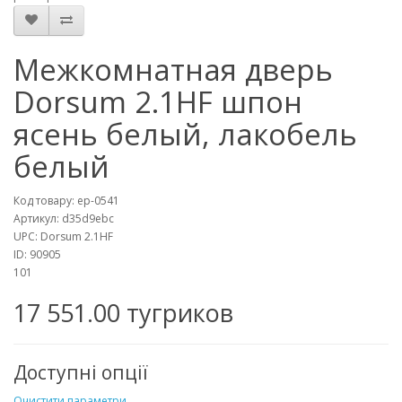
Межкомнатная дверь
Dorsum 2.1HF шпон
ясень белый, лакобель
белый
Код товару:
ep-0541
Артикул:
d35d9ebc
UPC:
Dorsum 2.1HF
ID:
90905
101
17 551.00 тугриков
Доступні опції
Очистити параметри