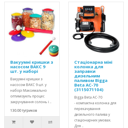
Вакуумні кришки з
Стаціонарна міні
насосом ВАКС 9
колонка для
шт. у наборі
заправки
дизельним
Вакуумні кришки з
паливом Bigga
Beta AC-70
насосом ВАКС 9 шт. у
(3115071104)
наборі Максимально
оптимізують процес
Bigga Beta AC-70
закручування солонь і ..
- компактна колонка для
перекачування
130.00 тугриков
дизельного палива у
стаціонарних умовах.
Для ..