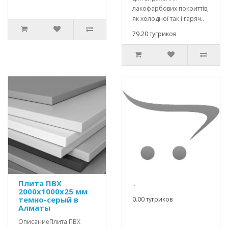
лакофарбових покриттів,
як холодної так і гаряч..
79.20 тугриков
Плита ПВХ
..
2000х1000х25 мм
темно-серый в
0.00 тугриков
Алматы
ОписаниеПлита ПВХ