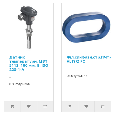
Датчик
Філ.синфазн.стр.ПЧтип
температури, MBT
VLT(R) FC
5113, 100 мм, G, ISO
..
228-1-A
0.00 тугриков
..
0.00 тугриков