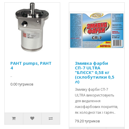
PAHT pumps, PAHT
Змивка фарби
4
СП-7 ULTRA
"БЛЄСК" 0,58 кг
..
(склобутилки 0,5
л)
0.00 тугриков
Змивку фарби СП-7
ULTRA використовують
для видалення
лакофарбових покриттів,
як холодної так і гаряч..
79.20 тугриков