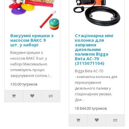
Вакуумні кришки з
Стаціонарна міні
насосом ВАКС 9
колонка для
шт. у наборі
заправки
дизельним
Вакуумні кришки з
паливом Bigga
Beta AC-70
насосом ВАКС 9 шт. у
(3115071104)
наборі Максимально
оптимізують процес
Bigga Beta AC-70
закручування солонь і ..
- компактна колонка для
перекачування
130.00 тугриков
дизельного палива у
стаціонарних умовах.
Для ..
18 844.00 тугриков