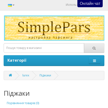
Онлайн чат
Используйте Онлайн Чат
Категорії
lurex
Піджаки
Піджаки
Порівняння товарів (0)