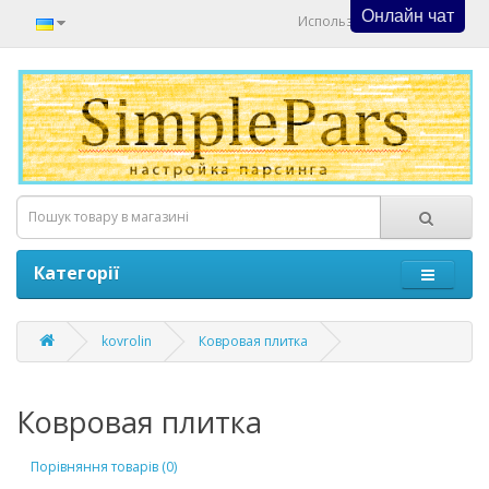
Онлайн чат
Используйте Онлайн Чат
Категорії
kovrolin
Ковровая плитка
Ковровая плитка
Порівняння товарів (0)