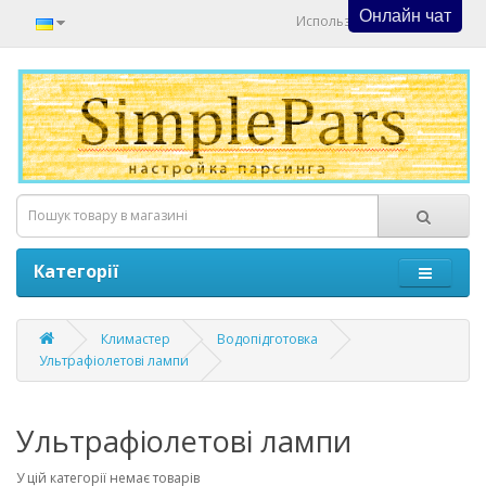
Онлайн чат
Используйте Онлайн Чат
Категорії
Климастер
Водопідготовка
Ультрафіолетові лампи
Ультрафіолетові лампи
У цій категорії немає товарів