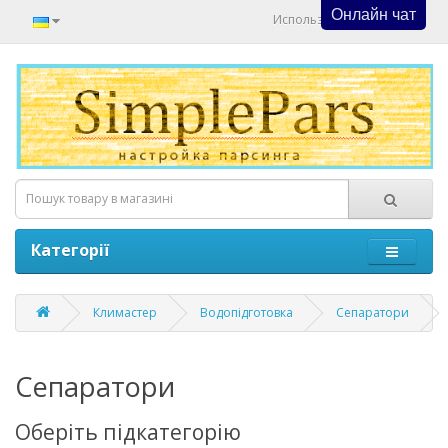
Онлайн чат
Используйте Онлайн Чат
Категорії
Климастер
Водопідготовка
Сепаратори
Сепаратори
Оберіть підкатегорію