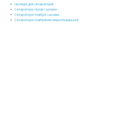
Ізоляція для сепараторів
Сепаратори грязи і шлама
Сепаратори повітря і шлама
Сепаратори повітряних мікропузырьков