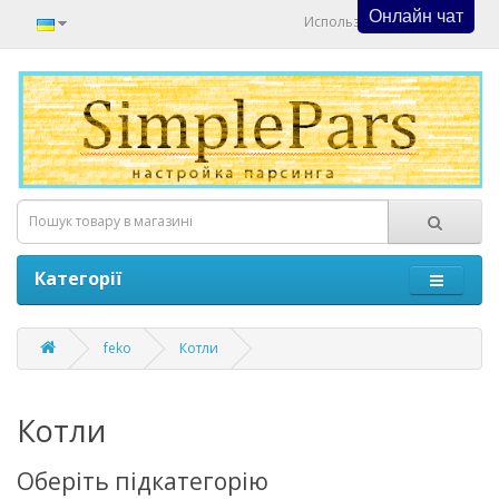
Онлайн чат
Используйте Онлайн Чат
Категорії
feko
Котли
Котли
Оберіть підкатегорію