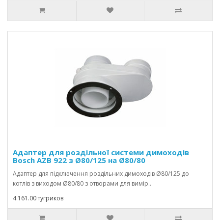
Адаптер для роздільної системи димоходів
Bosch AZB 922 з Ø80/125 на Ø80/80
Адаптер для підключення роздільних димоходів Ø80/125 до
котлів з виходом Ø80/80 з отворами для вимір..
4 161.00 тугриков