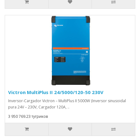
Victron MultiPlus II 24/5000/120-50 230V
Inversor-Cargador Victron – MultiPlus II 5000W (Inversor sinusoidal
pura 24V – 230V, Cargador 120A, ..
3 950 769.23 тугриков