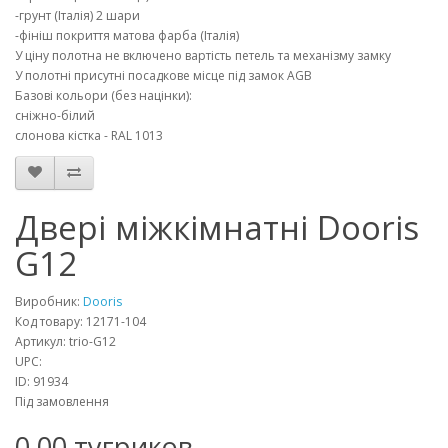
-грунт (Італія) 2 шари
-фініш покриття матова фарба (Італія)
У ціну полотна не включено вартість петель та механізму замку
У полотні присутні посадкове місце під замок AGB
Базові кольори (без націнки):
сніжно-білий
слонова кістка - RAL 1013
Двері міжкімнатні Dooris
G12
Виробник:
Dooris
Код товару:
12171-104
Артикул:
trio-G12
UPC:
ID:
91934
Під замовлення
0.00 тугриков