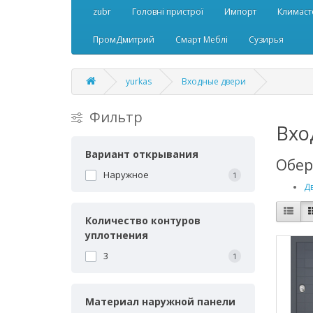
zubr
Головні пристрої
Импорт
Климаст
ПромДмитрий
Смарт Меблі
Сузирья
yurkas
Входные двери
Фильтр
Вхо
Вариант открывания
Обер
Наружное
1
Д
Количество контуров
уплотнения
3
1
Материал наружной панели