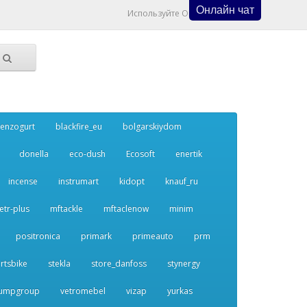
Онлайн чат
Используйте Онлайн Чат
enzogurt
blackfire_eu
bolgarskiydom
donella
eco-dush
Ecosoft
enertik
incense
instrumart
kidopt
knauf_ru
etr-plus
mftackle
mftaclenow
minim
positronica
primark
primeauto
prm
rtsbike
stekla
store_danfoss
stynergy
umpgroup
vetromebel
vizap
yurkas