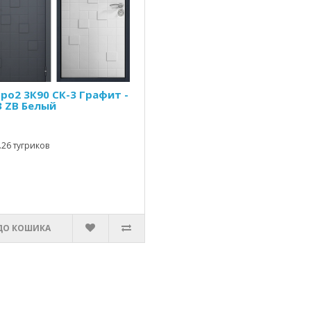
ро2 3К90 СК-3 Графит -
3 ZB Белый
.26 тугриков
ДО КОШИКА