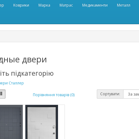
ер
Коврики
Марка
Матрас
Медикаменти
Металл
дные двери
іть підкатегорію
вери Сталлер
Сортувати:
Порівняння товарів (0)