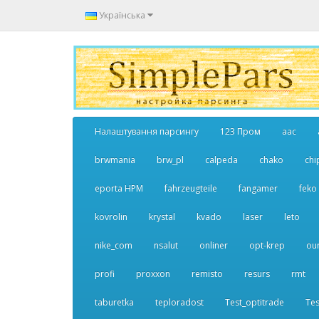
Українська
Налаштування парсингу
123 Пром
aac
brwmania
brw_pl
calpeda
chako
chi
eporta НРМ
fahrzeugteile
fangamer
feko
kovrolin
krystal
kvado
laser
leto
nike_com
nsalut
onliner
opt-krep
ou
profi
proxxon
remisto
resurs
rmt
taburetka
teploradost
Test_optitrade
Tes