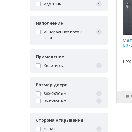
мдф 16мм
1
Наполнение
минеральная вата 2
1
слоя
Мет
СК-
..
Применение
1 902
Квартирная
1
Размер двери
860*2050 мм
1
960*2050 мм
1
Сторона открывания
Левая
1