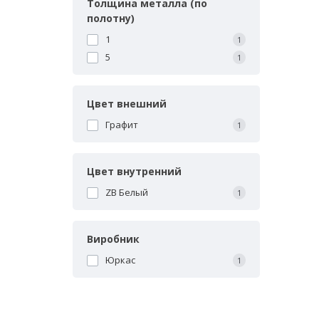
Толщина металла (по
полотну)
1
1
5
1
Цвет внешний
Графит
1
Цвет внутренний
ZB Белый
1
Виробник
Юркас
1