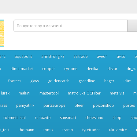
anc
aquapolis
armstrong.kz
asitrade
aveon
avito
b
p
climatmarket
cooper
cyclone
denika
distar
dn_ru
footers
gkws
goldencatch
grandline
hager
iclim
lurex
malfini
mastertool
matroluxe OCFilter
metalvis
m
nass
pamyatnik
partseurope
pleer
poizonshop
portes
robmetalstal
runoavto
sansmart
shoesland
shop
spo
t_test
thomann
tomix
tramp
tyretrader
ukrservice