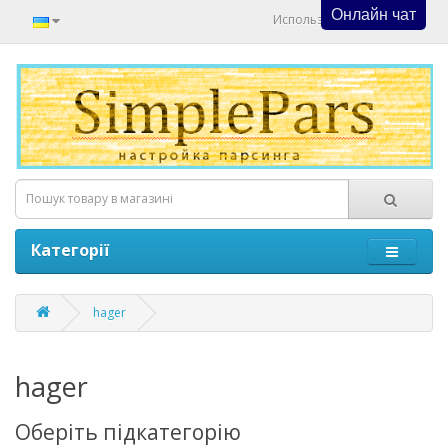
Онлайн чат
Используйте Онлайн Чат
Категорії
hager
hager
Оберіть підкатегорію