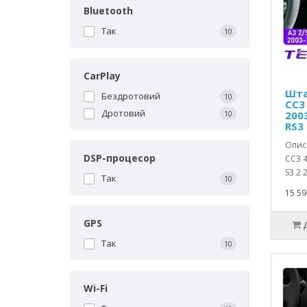
Bluetooth
Так
10
CarPlay
Шта
Бездротовий
10
CC3 
Дротовий
10
2003
RS3 
Опис 
DSP-процесор
CC3 4
S3 2 
Так
10
15 59
GPS
Так
10
Wi-Fi