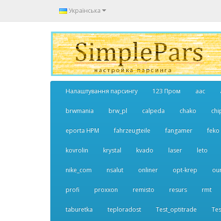
Українська
Налаштування парсингу
123 Пром
aac
brwmania
brw_pl
calpeda
chako
chi
eporta НРМ
fahrzeugteile
fangamer
feko
kovrolin
krystal
kvado
laser
leto
nike_com
nsalut
onliner
opt-krep
ou
profi
proxxon
remisto
resurs
rmt
taburetka
teploradost
Test_optitrade
Tes