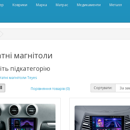
ер
Коврики
Марка
Матрас
Медикаменти
Металл
тні магнітоли
іть підкатегорію
атні магнітоли Teyes
Сортувати:
Порівняння товарів (0)