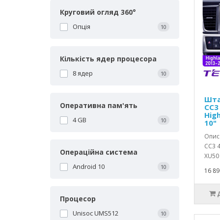
Круговий огляд 360°
Опція
10
Кількість ядер процесора
8 ядер
10
Шта
Оперативна пам'ять
CC3
Hig
4 GB
10
10"
Опис 
CC3 4
Операційна система
XU50 
Android 10
10
16 89
Процесор
Unisoc UMS512
10