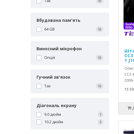
Так
10
Вбудована пам'ять
64 GB
10
Виносний мікрофон
Шта
CC3
Опція
10
1 J1
Опис 
CC3 4
Гучний зв'язок
2006-2
Так
10
15 59
Діагональ екрану
9.0 дюйм
7
10.2 дюйм
3