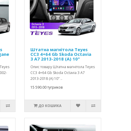
s
Штатна магнітола Teyes
gane
CC3 4+64 Gb Skoda Octavia
3 A7 2013-2018 (A) 10"
Teyes
Опис товару Штатна магнітола Teyes
002-
CC3 4+64 Gb Skoda Octavia 3 A7
2013-2018 (A) 10" ..
15 590.00 тугриков
ДО КОШИКА