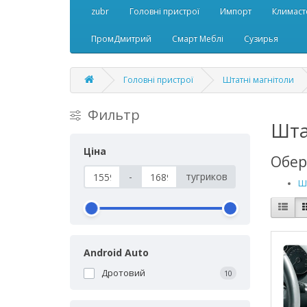
zubr
Головні пристрої
Импорт
Климаст
ПромДмитрий
Смарт Меблі
Сузирья
Головні пристрої
Штатні магнітоли
Фильтр
Шта
Ціна
Обер
-
тугриков
Шт
Android Auto
Дротовий
10