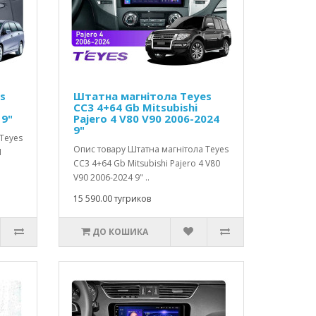
s
Штатна магнітола Teyes
CC3 4+64 Gb Mitsubishi
 9"
Pajero 4 V80 V90 2006-2024
9"
Teyes
Опис товару Штатна магнітола Teyes
1
CC3 4+64 Gb Mitsubishi Pajero 4 V80
V90 2006-2024 9" ..
15 590.00 тугриков
ДО КОШИКА