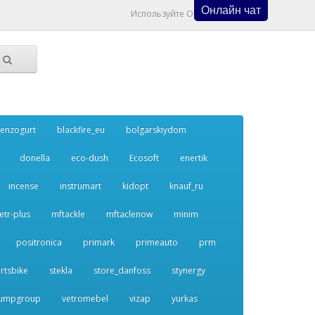
Онлайн чат
Используйте Онлайн Чат
enzogurt
blackfire_eu
bolgarskiydom
donella
eco-dush
Ecosoft
enertik
incense
instrumart
kidopt
knauf_ru
etr-plus
mftackle
mftaclenow
minim
positronica
primark
primeauto
prm
rtsbike
stekla
store_danfoss
stynergy
umpgroup
vetromebel
vizap
yurkas