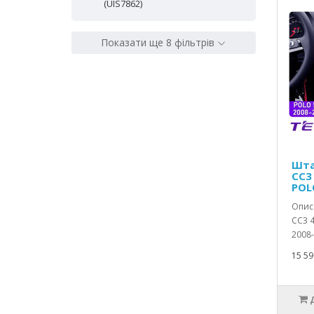
(UIS7862)
Показати ще 8 фільтрів
Шта
CC3
POLO
Опис 
CC3 
2008-2
15 59