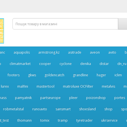
anc
aquapolis
armstrong.kz
asitrade
aveon
avito
b
p
climatmarket
cooper
cyclone
denika
distar
dn_ru
footers
gkws
goldencatch
grandline
hager
iclim
lurex
malfini
mastertool
matroluxe OCFilter
metalvis
m
nass
pamyatnik
partseurope
pleer
poizonshop
portes
robmetalstal
runoavto
sansmart
shoesland
shop
spo
t_test
thomann
tomix
tramp
tyretrader
ukrservice