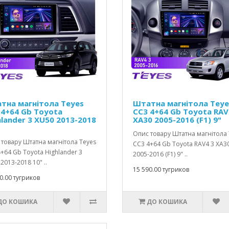
тна магнітола Teyes
Штатна магнітола Teye
 4+64 Gb Toyota
CC3 4+64 Gb Toyota RAV
hlander 3 XU50 2013-2018
XA30 2005-2016 (F1) 9"
Опис товару Штатна магнітола 
товару Штатна магнітола Teyes
CC3 4+64 Gb Toyota RAV4 3 XA3
+64 Gb Toyota Highlander 3
2005-2016 (F1) 9" ..
2013-2018 10" ..
15 590.00 тугриков
0.00 тугриков
ДО КОШИКА
ДО КОШИКА