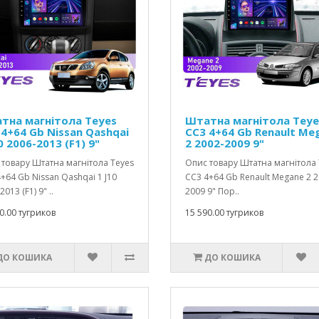
тна магнітола Teyes
Штатна магнітола Teye
 4+64 Gb Nissan Qashqai
CC3 4+64 Gb Renault Me
0 2006-2013 (F1) 9"
2 2002-2009 9"
товару Штатна магнітола Teyes
Опис товару Штатна магнітола 
+64 Gb Nissan Qashqai 1 J10
CC3 4+64 Gb Renault Megane 2 2
013 (F1) 9" ..
2009 9" Пор..
0.00 тугриков
15 590.00 тугриков
ДО КОШИКА
ДО КОШИКА