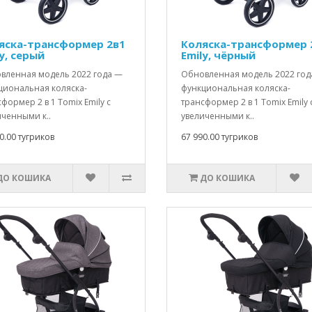
яска-трансформер 2в1
Коляска-трансформер 
y, серый
Emily, чёрный
вленная модель 2022 года —
Обновленная модель 2022 год
циональная коляска-
функциональная коляска-
формер 2 в 1 Tomix Emily с
трансформер 2 в 1 Tomix Emily 
иченными к..
увеличенными к..
0.00 тугриков
67 990.00 тугриков
ДО КОШИКА
ДО КОШИКА