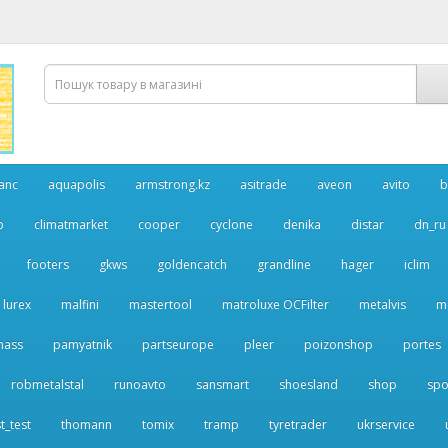
anc
aquapolis
armstrong.kz
asitrade
aveon
avito
b
p
climatmarket
cooper
cyclone
denika
distar
dn_ru
footers
gkws
goldencatch
grandline
hager
iclim
lurex
malfini
mastertool
matroluxe OCFilter
metalvis
m
nass
pamyatnik
partseurope
pleer
poizonshop
portes
robmetalstal
runoavto
sansmart
shoesland
shop
spo
t_test
thomann
tomix
tramp
tyretrader
ukrservice