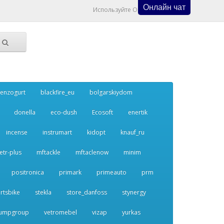
Онлайн чат
Используйте Онлайн Чат
enzogurt
blackfire_eu
bolgarskiydom
donella
eco-dush
Ecosoft
enertik
incense
instrumart
kidopt
knauf_ru
etr-plus
mftackle
mftaclenow
minim
positronica
primark
primeauto
prm
rtsbike
stekla
store_danfoss
stynergy
umpgroup
vetromebel
vizap
yurkas