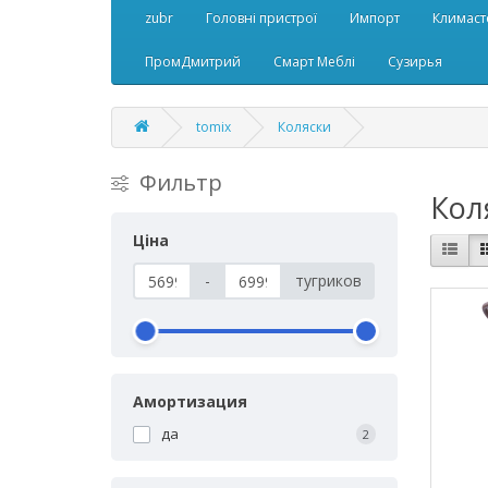
zubr
Головні пристрої
Импорт
Климаст
ПромДмитрий
Смарт Меблі
Сузирья
tomix
Коляски
Фильтр
Кол
Ціна
-
тугриков
Амортизация
да
2