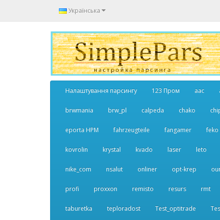
Українська
Налаштування парсингу
123 Пром
aac
brwmania
brw_pl
calpeda
chako
chi
eporta НРМ
fahrzeugteile
fangamer
feko
kovrolin
krystal
kvado
laser
leto
nike_com
nsalut
onliner
opt-krep
ou
profi
proxxon
remisto
resurs
rmt
taburetka
teploradost
Test_optitrade
Tes