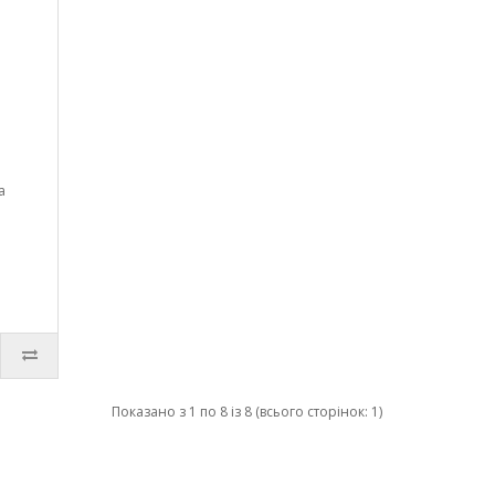
а
Показано з 1 по 8 із 8 (всього сторінок: 1)