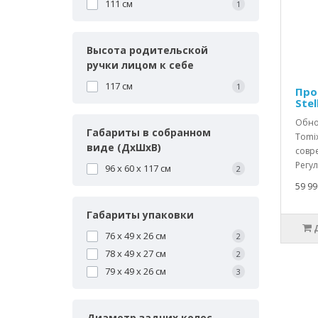
111 см
1
Высота родительской
ручки лицом к себе
117 см
1
Про
Stel
Обно
Габариты в собранном
Tomix
виде (ДхШхВ)
совр
Регул
96 х 60 х 117 см
2
59 99
Габариты упаковки
76 х 49 х 26 см
2
78 х 49 х 27 см
2
79 х 49 х 26 см
3
Диаметр задних колес