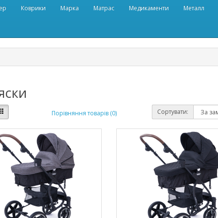
ер
Коврики
Марка
Матрас
Медикаменти
Металл
яски
Сортувати:
Порівняння товарів (0)