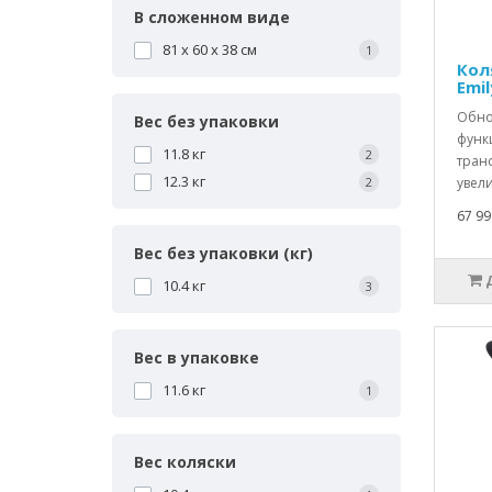
В сложенном виде
81 х 60 х 38 см
1
Кол
Emil
Обно
Вес без упаковки
функ
11.8 кг
2
транс
12.3 кг
2
увел
67 99
Вес без упаковки (кг)
10.4 кг
3
Вес в упаковке
11.6 кг
1
Вес коляски