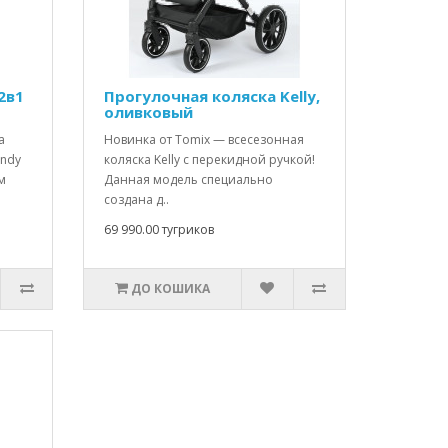
2в1
Прогулочная коляска Kelly,
оливковый
а
Новинка от Tomix — всесезонная
andy
коляска Kelly с перекидной ручкой!
м
Данная модель специально
создана д..
69 990.00 тугриков
ДО КОШИКА