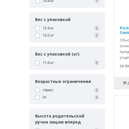
10.4 кг
1
Вес с упаковкой
Кол
12.9 кг
2
San
13.5 кг
2
Обно
коля
прид
Вес с упаковкой (кг)
роди
11.6 кг
3
56 99
Возрастные ограничения
+6мес
2
0+
5
Высота родительской
ручки лицом вперед