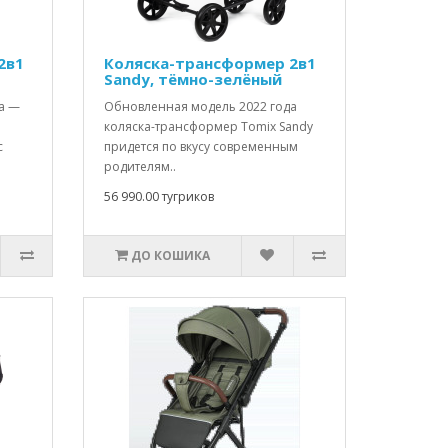
2в1
Коляска-трансформер 2в1
Sandy, тёмно-зелёный
а —
Обновленная модель 2022 года
коляска-трансформер Tomix Sandy
с
придется по вкусу современным
родителям..
56 990.00 тугриков
ДО КОШИКА