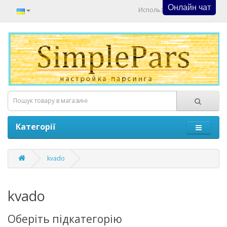
Онлайн чат
Используйте Онлайн Чат
Категорії
kvado
kvado
Оберіть підкатегорію