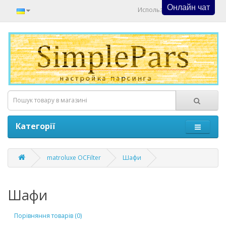
Онлайн чат
Используйте Онлайн Чат
Категорії
matroluxe OCFilter
Шафи
Шафи
Порівняння товарів (0)